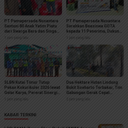
PT Pamapersada Nusantara
PT Pamapersada Nusantara
Santuni 80 Anak Yatim Piatu
Serahkan Beasiswa GOTA
dari Swarga Bara dan Singa
kepada 11 Penerima, Dukung
Gembara
Pendidikan Berkelanjutan
1 jam yang lalu
1 jam yang lalu
hingga Perguruan Tinggi
SLBN Kutai Timur Tutup
Dua Hektare Hutan Lindung
Pekan Kokurikuler 2026 lewat
Bukit Soeharto Terbakar, Tim
Gelar Karya, Pererat Sinergi
Gabungan Gerak Cepat
Sekolah, Keluarga, dan Dunia
Jinakkan Api
1 jam yang lalu
2 jam yang lalu
Usaha
KABAR TERKINI