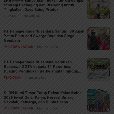
LPB PAMA Banua Etam Bekali UMKM dengan
Strategi Packaging dan Branding untuk
Tingkatkan Daya Saing Produk
EDUKASI
1 jam yang lalu
PT Pamapersada Nusantara Santuni 80 Anak
Yatim Piatu dari Swarga Bara dan Singa
Gembara
PERISTIWA DAERAH
1 jam yang lalu
PT Pamapersada Nusantara Serahkan
Beasiswa GOTA kepada 11 Penerima,
Dukung Pendidikan Berkelanjutan hingga
Perguruan Tinggi
PENDIDIKAN
1 jam yang lalu
SLBN Kutai Timur Tutup Pekan Kokurikuler
2026 lewat Gelar Karya, Pererat Sinergi
Sekolah, Keluarga, dan Dunia Usaha
PERISTIWA DAERAH
1 jam yang lalu