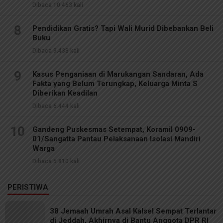
Dibaca 10.463 kali
8
Pendidikan Gratis? Tapi Wali Murid Dibebankan Beli
Buku
Dibaca 9.438 kali
9
Kasus Penganiaan di Marukangan Sandaran, Ada
Fakta yang Belum Terungkap, Keluarga Minta S
Diberikan Keadilan
Dibaca 6.444 kali
10
Gandeng Puskesmas Setempat, Koramil 0909-
01/Sangatta Pantau Pelaksanaan Isolasi Mandiri
Warga
Dibaca 5.810 kali
PERISTIWA
38 Jemaah Umrah Asal Kalsel Sempat Terlantar
di Jeddah, Akhirnya di Bantu Anggota DPR RI