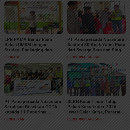
LPB PAMA Banua Etam
PT Pamapersada Nusantara
Bekali UMKM dengan
Santuni 80 Anak Yatim Piatu
Strategi Packaging dan
dari Swarga Bara dan Singa
Branding untuk Tingkatkan
Gembara
EDUKASI
PERISTIWA DAERAH
Daya Saing Produk
PT Pamapersada Nusantara
SLBN Kutai Timur Tutup
Serahkan Beasiswa GOTA
Pekan Kokurikuler 2026
kepada 11 Penerima,
lewat Gelar Karya, Pererat
Dukung Pendidikan
Sinergi Sekolah, Keluarga,
PENDIDIKAN
PERISTIWA DAERAH
Berkelanjutan hingga
dan Dunia Usaha
Perguruan Tinggi