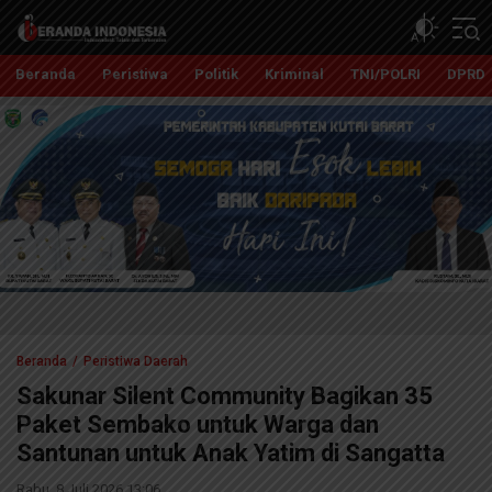
Beranda Indonesia
Independent, Tajam dan Terpercaya
Beranda
Peristiwa
Politik
Kriminal
TNI/POLRI
DPRD
Beranda
Peristiwa Daerah
Sakunar Silent Community Bagikan 35
Paket Sembako untuk Warga dan
Santunan untuk Anak Yatim di Sangatta
Rabu, 8 Juli 2026 13:06