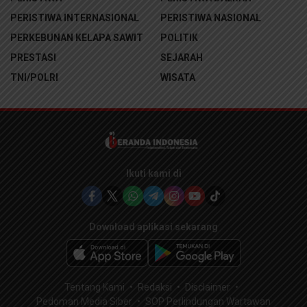
PERISTIWA INTERNASIONAL
PERISTIWA NASIONAL
PERKEBUNAN KELAPA SAWIT
POLITIK
PRESTASI
SEJARAH
TNI/POLRI
WISATA
Ikuti kami di
Download aplikasi sekarang
Tentang Kami
Redaksi
Disclaimer
Pedoman Media Siber
SOP Perlindungan Wartawan