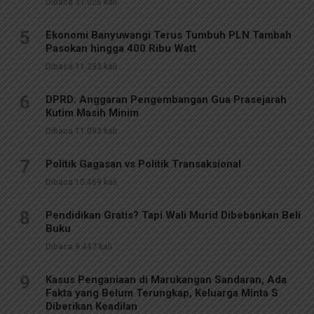
Dibaca 31.026 kali
5
Ekonomi Banyuwangi Terus Tumbuh PLN Tambah
Pasokan hingga 400 Ribu Watt
Dibaca 11.293 kali
6
DPRD: Anggaran Pengembangan Gua Prasejarah
Kutim Masih Minim
Dibaca 11.093 kali
7
Politik Gagasan vs Politik Transaksional
Dibaca 10.469 kali
8
Pendidikan Gratis? Tapi Wali Murid Dibebankan Beli
Buku
Dibaca 9.447 kali
9
Kasus Penganiaan di Marukangan Sandaran, Ada
Fakta yang Belum Terungkap, Keluarga Minta S
Diberikan Keadilan