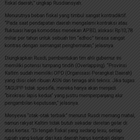
fiskal daerah,” ungkap Rusdiansyah.
Menurutnya beban fiskal yang timbul sangat kontradiktif.
“Pada saat pendapatan daerah mengalami kontraksi atau
fluktuasi harga komoditas menekan APBD, alokasi Rp10,78
miliar per tahun untuk sebuah tim “adhoc” terasa sangat
kontras dengan semangat penghematan,” jelasnya.
Diungkapkan Rusdi, pembentukan tim ahli gubernur ini
memiliki potensi tumpang tindih (Overlapping). “Provinsi
Kaltim sudah memiliki OPD (Organisasi Perangkat Daerah)
yang diisi oleh ribuan ASN dan tenaga ahli teknis. Jika tugas
TAGUPP tidak spesifik, mereka hanya akan menjadi
“birokrasi lapis kedua” yang justru memperpanjang alur
pengambilan keputusan,” jelasnya.
Menyewa “otak-otak terbaik” menurut Rusdi memang mahal,
namun rakyat Kaltim tidak butuh sekadar deretan gelar di
atas kertas. “Di tengah fiskal yang sedang lesu, setiap
rupiah yang keluar dari kas daerah harus kembali dalam