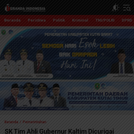
Beranda Indonesia
Independent, Tajam dan Terpercaya
Beranda
Peristiwa
Politik
Kriminal
TNI/POLRI
DPRD
Beranda
Pemerintahan
SK Tim Ahli Gubernur Kaltim Dicurigai