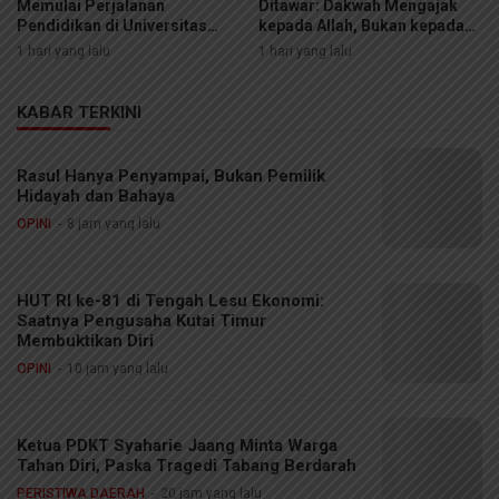
Memulai Perjalanan
Ditawar: Dakwah Mengajak
Pendidikan di Universitas
kepada Allah, Bukan kepada
Jember
Manusia
1 hari yang lalu
1 hari yang lalu
KABAR TERKINI
Rasul Hanya Penyampai, Bukan Pemilik
Hidayah dan Bahaya
OPINI
8 jam yang lalu
HUT RI ke-81 di Tengah Lesu Ekonomi:
Saatnya Pengusaha Kutai Timur
Membuktikan Diri
OPINI
10 jam yang lalu
Ketua PDKT Syaharie Jaang Minta Warga
Tahan Diri, Paska Tragedi Tabang Berdarah
PERISTIWA DAERAH
20 jam yang lalu