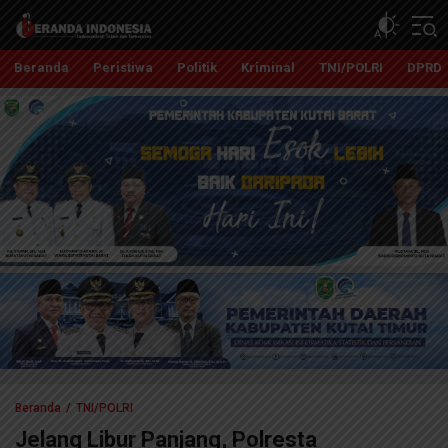
Beranda Indonesia
Independent, Tajam dan Terpercaya
Beranda
Peristiwa
Politik
Kriminal
TNI/POLRI
DPRD
Beranda
TNI/POLRI
Jelang Libur Panjang, Polresta