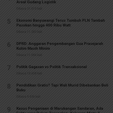
Areal Gudang Logistik
Dibaca 31.015 kali
5
Ekonomi Banyuwangi Terus Tumbuh PLN Tambah
Pasokan hingga 400 Ribu Watt
Dibaca 11.283 kali
6
DPRD: Anggaran Pengembangan Gua Prasejarah
Kutim Masih Minim
Dibaca 11.084 kali
7
Politik Gagasan vs Politik Transaksional
Dibaca 10.458 kali
8
Pendidikan Gratis? Tapi Wali Murid Dibebankan Beli
Buku
Dibaca 9.436 kali
9
Kasus Penganiaan di Marukangan Sandaran, Ada