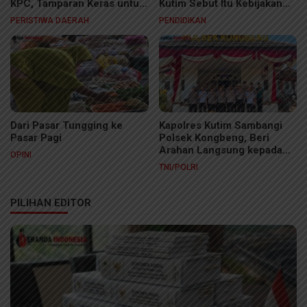
KPC, Tamparan Keras untuk
Kutim Sebut Itu Kebijakan
Rezim Rahasiakan Dokumen
Sekolah
PERISTIWA DAERAH
PENDIDIKAN
Lingkungan
Dari Pasar Tungging ke
Kapolres Kutim Sambangi
Pasar Pagi
Polsek Kongbeng, Beri
Arahan Langsung kepada
OPINI
Personel
TNI/POLRI
PILIHAN EDITOR