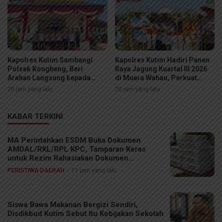
Kapolres Kutim Sambangi
Kapolres Kutim Hadiri Panen
Polsek Kongbeng, Beri
Raya Jagung Kuartal III 2026
Arahan Langsung kepada
di Muara Wahau, Perkuat
Personel
Sinergi Ketahanan Pangan
20 jam yang lalu
20 jam yang lalu
KABAR TERKINI
MA Perintahkan ESDM Buka Dokumen
AMDAL/RKL/RPL KPC, Tamparan Keras
untuk Rezim Rahasiakan Dokumen
Lingkungan
PERISTIWA DAERAH
11 jam yang lalu
Siswa Bawa Makanan Bergizi Sendiri,
Disdikbud Kutim Sebut Itu Kebijakan Sekolah