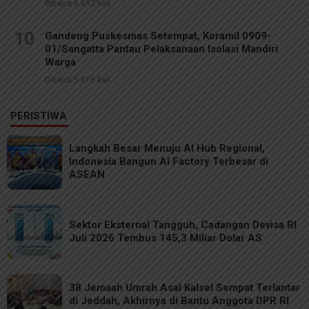
Dibaca 6.452 kali
10
Gandeng Puskesmas Setempat, Koramil 0909-
01/Sangatta Pantau Pelaksanaan Isolasi Mandiri
Warga
Dibaca 5.815 kali
PERISTIWA
Langkah Besar Menuju AI Hub Regional,
Indonesia Bangun AI Factory Terbesar di
ASEAN
Sektor Eksternal Tangguh, Cadangan Devisa RI
Juli 2026 Tembus 145,3 Miliar Dolar AS
38 Jemaah Umrah Asal Kalsel Sempat Terlantar
di Jeddah, Akhirnya di Bantu Anggota DPR RI