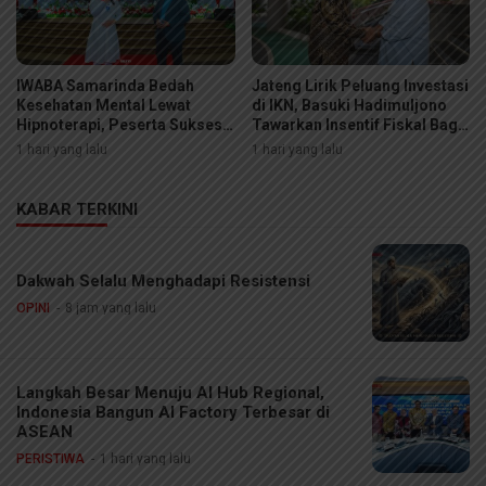
IWABA Samarinda Bedah
Jateng Lirik Peluang Investasi
Kesehatan Mental Lewat
di IKN, Basuki Hadimuljono
Hipnoterapi, Peserta Sukses
Tawarkan Insentif Fiskal Bagi
Sembuhkan Fobia Ular di
Calon Mitra
1 hari yang lalu
1 hari yang lalu
Ruang Sidang
KABAR TERKINI
Dakwah Selalu Menghadapi Resistensi
OPINI
8 jam yang lalu
Langkah Besar Menuju AI Hub Regional,
Indonesia Bangun AI Factory Terbesar di
ASEAN
PERISTIWA
1 hari yang lalu