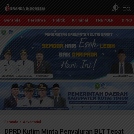
Beranda Indonesia
Independent, Tajam dan Terpercaya
Beranda
Peristiwa
Politik
Kriminal
TNI/POLRI
DPRD
Beranda
Advertorial
DPRD Kutim Minta Penyaluran BLT Tepat