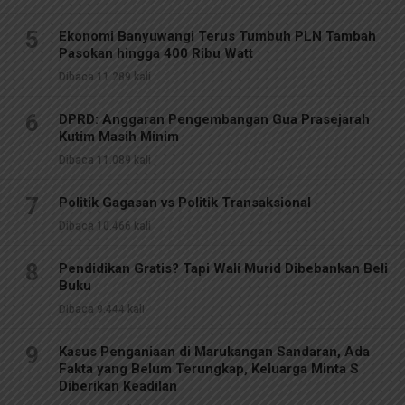
5
Ekonomi Banyuwangi Terus Tumbuh PLN Tambah
Pasokan hingga 400 Ribu Watt
Dibaca 11.289 kali
6
DPRD: Anggaran Pengembangan Gua Prasejarah
Kutim Masih Minim
Dibaca 11.089 kali
7
Politik Gagasan vs Politik Transaksional
Dibaca 10.466 kali
8
Pendidikan Gratis? Tapi Wali Murid Dibebankan Beli
Buku
Dibaca 9.444 kali
9
Kasus Penganiaan di Marukangan Sandaran, Ada
Fakta yang Belum Terungkap, Keluarga Minta S
Diberikan Keadilan