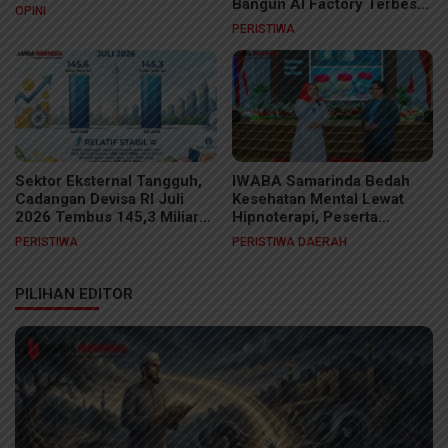
Bangun AI Factory Terbesar
OPINI
di ASEAN
PERISTIWA
Sektor Eksternal Tangguh,
IWABA Samarinda Bedah
Cadangan Devisa RI Juli
Kesehatan Mental Lewat
2026 Tembus 145,3 Miliar
Hipnoterapi, Peserta
Dolar AS
Sukses Sembuhkan Fobia
PERISTIWA
PERISTIWA DAERAH
Ular di Ruang Sidang
PILIHAN EDITOR