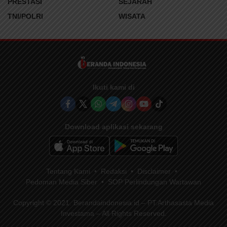
PRESTASI
SEJARAH
TNI/POLRI
WISATA
Ikuti kami di
Download aplikasi sekarang
Tentang Kami
Redaksi
Disclaimer
Pedoman Media Siber
SOP Perlindungan Wartawan
Copyright © 2021. Berandaindonesia.id – PT.Arthasasta Media
Investama – All Rights Reserved.