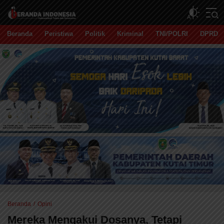
Beranda Indonesia
Independent, Tajam dan Terpercaya
Beranda
Peristiwa
Politik
Kriminal
TNI/POLRI
DPRD
Beranda
Opini
Mereka Mengakui Dosanya, Tetapi