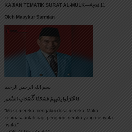
KAJIAN TEMATIK SURAT AL-MULK
—Ayat 11
Oleh Masykur Sarmian
بسم الله الرحمن الرحيم
فَاعْتَرَفُوا بِذَنبِهِمْ فَسُحْقًا لِّأَصْحَابِ السَّعِيرِ
“Maka mereka mengakui dosa mereka. Maka
kebinasaanlah bagi penghuni neraka yang menyala-
nyala.”
—QS. Al-Mulk Ayat 11