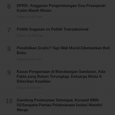
6
DPRD: Anggaran Pengembangan Gua Prasejarah
Kutim Masih Minim
Dibaca 11.087 kali
7
Politik Gagasan vs Politik Transaksional
Dibaca 10.465 kali
8
Pendidikan Gratis? Tapi Wali Murid Dibebankan Beli
Buku
Dibaca 9.440 kali
9
Kasus Penganiaan di Marukangan Sandaran, Ada
Fakta yang Belum Terungkap, Keluarga Minta S
Diberikan Keadilan
Dibaca 6.445 kali
10
Gandeng Puskesmas Setempat, Koramil 0909-
01/Sangatta Pantau Pelaksanaan Isolasi Mandiri
Warga