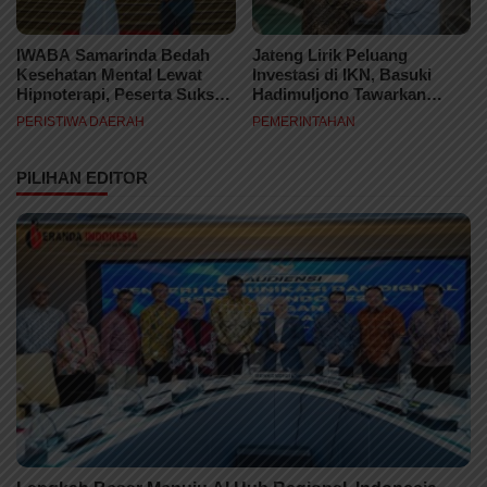
IWABA Samarinda Bedah
Jateng Lirik Peluang
Kesehatan Mental Lewat
Investasi di IKN, Basuki
Hipnoterapi, Peserta Sukses
Hadimuljono Tawarkan
Sembuhkan Fobia Ular di
Insentif Fiskal Bagi Calon
PERISTIWA DAERAH
PEMERINTAHAN
Ruang Sidang
Mitra
PILIHAN EDITOR