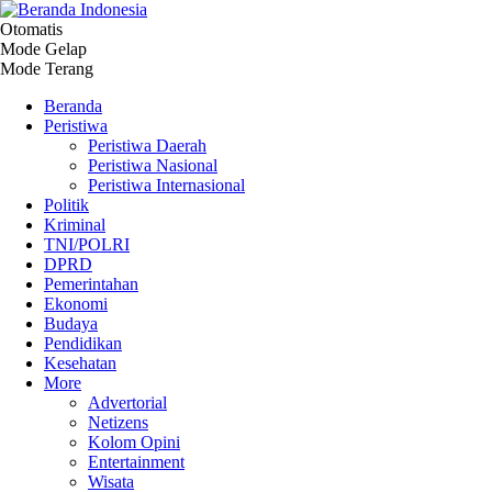
Otomatis
Beranda Indonesia
Independent, Tajam dan Terpercaya
Mode Gelap
Mode Terang
Beranda
Peristiwa
Peristiwa Daerah
Peristiwa Nasional
Peristiwa Internasional
Politik
Kriminal
TNI/POLRI
DPRD
Pemerintahan
Ekonomi
Budaya
Pendidikan
Kesehatan
More
Advertorial
Netizens
Kolom Opini
Entertainment
Wisata