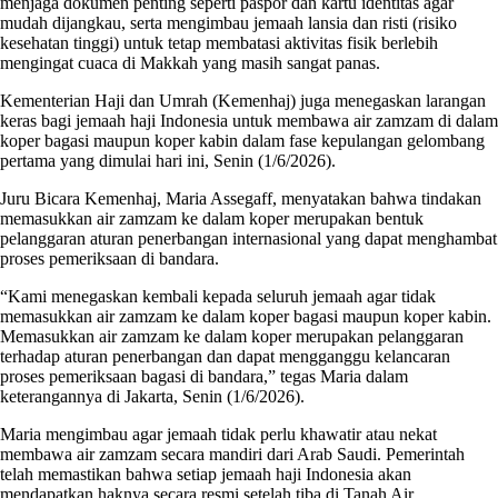
menjaga dokumen penting seperti paspor dan kartu identitas agar
mudah dijangkau, serta mengimbau jemaah lansia dan risti (risiko
kesehatan tinggi) untuk tetap membatasi aktivitas fisik berlebih
mengingat cuaca di Makkah yang masih sangat panas.
Kementerian Haji dan Umrah (Kemenhaj) juga menegaskan larangan
keras bagi jemaah haji Indonesia untuk membawa air zamzam di dalam
koper bagasi maupun koper kabin dalam fase kepulangan gelombang
pertama yang dimulai hari ini, Senin (1/6/2026).
Juru Bicara Kemenhaj, Maria Assegaff, menyatakan bahwa tindakan
memasukkan air zamzam ke dalam koper merupakan bentuk
pelanggaran aturan penerbangan internasional yang dapat menghambat
proses pemeriksaan di bandara.
“Kami menegaskan kembali kepada seluruh jemaah agar tidak
memasukkan air zamzam ke dalam koper bagasi maupun koper kabin.
Memasukkan air zamzam ke dalam koper merupakan pelanggaran
terhadap aturan penerbangan dan dapat mengganggu kelancaran
proses pemeriksaan bagasi di bandara,” tegas Maria dalam
keterangannya di Jakarta, Senin (1/6/2026).
Maria mengimbau agar jemaah tidak perlu khawatir atau nekat
membawa air zamzam secara mandiri dari Arab Saudi. Pemerintah
telah memastikan bahwa setiap jemaah haji Indonesia akan
mendapatkan haknya secara resmi setelah tiba di Tanah Air.