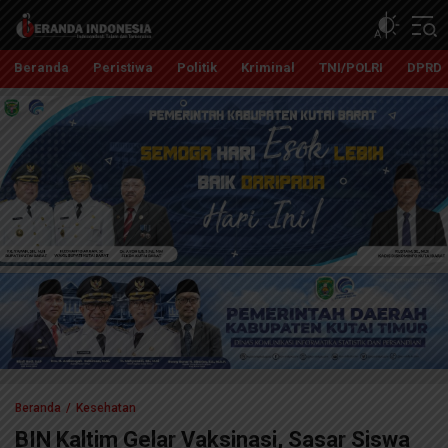
Beranda Indonesia
Independent, Tajam dan Terpercaya
Beranda
Peristiwa
Politik
Kriminal
TNI/POLRI
DPRD
Beranda
Kesehatan
BIN Kaltim Gelar Vaksinasi, Sasar Siswa