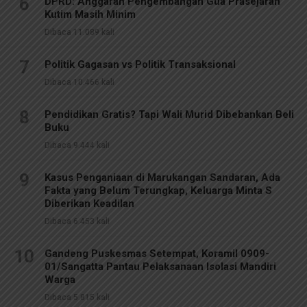
6
DPRD: Anggaran Pengembangan Gua Prasejarah
Kutim Masih Minim
Dibaca 11.089 kali
7
Politik Gagasan vs Politik Transaksional
Dibaca 10.466 kali
8
Pendidikan Gratis? Tapi Wali Murid Dibebankan Beli
Buku
Dibaca 9.444 kali
9
Kasus Penganiaan di Marukangan Sandaran, Ada
Fakta yang Belum Terungkap, Keluarga Minta S
Diberikan Keadilan
Dibaca 6.453 kali
10
Gandeng Puskesmas Setempat, Koramil 0909-
01/Sangatta Pantau Pelaksanaan Isolasi Mandiri
Warga
Dibaca 5.815 kali