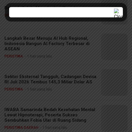
Dakwah Selalu Menghadapi Resistensi
OPINI
13 jam yang lalu
Langkah Besar Menuju AI Hub Regional,
Indonesia Bangun AI Factory Terbesar di
ASEAN
PERISTIWA
1 hari yang lalu
Sektor Eksternal Tangguh, Cadangan Devisa
RI Juli 2026 Tembus 145,3 Miliar Dolar AS
PERISTIWA
1 hari yang lalu
IWABA Samarinda Bedah Kesehatan Mental
Lewat Hipnoterapi, Peserta Sukses
Sembuhkan Fobia Ular di Ruang Sidang
PERISTIWA DAERAH
1 hari yang lalu