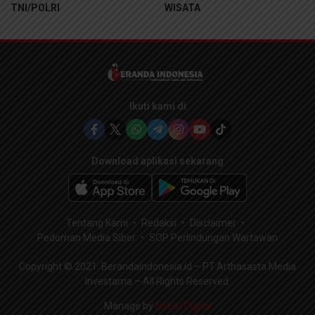
TNI/POLRI
WISATA
Ikuti kami di
Download aplikasi sekarang
Tentang Kami
Redaksi
Disclaimer
Pedoman Media Siber
SOP Perlindungan Wartawan
Copyright © 2021. Berandaindonesia.id – PT.Arthasasta Media
Investama – All Rights Reserved.
Manage by
Sobat Digital