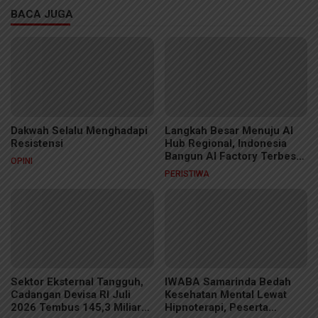
BACA JUGA
Dakwah Selalu Menghadapi
Langkah Besar Menuju AI
Resistensi
Hub Regional, Indonesia
Bangun AI Factory Terbesar
OPINI
di ASEAN
PERISTIWA
Sektor Eksternal Tangguh,
IWABA Samarinda Bedah
Cadangan Devisa RI Juli
Kesehatan Mental Lewat
2026 Tembus 145,3 Miliar
Hipnoterapi, Peserta