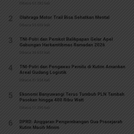
Dibaca 63.282 kali
2
Olahraga Motor Trail Bisa Sehatkan Mental
Dibaca 53.656 kali
3
TNI-Polri dan Pemkot Balikpapan Gelar Apel
Gabungan Harkamtibmas Ramadan 2026
Dibaca 34.633 kali
4
TNI-Polri dan Pengawas Pemilu di Kutim Amankan
Areal Gudang Logistik
Dibaca 31.024 kali
5
Ekonomi Banyuwangi Terus Tumbuh PLN Tambah
Pasokan hingga 400 Ribu Watt
Dibaca 11.290 kali
6
DPRD: Anggaran Pengembangan Gua Prasejarah
Kutim Masih Minim