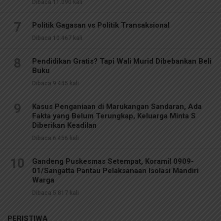
Dibaca 11.090 kali
7
Politik Gagasan vs Politik Transaksional
Dibaca 10.467 kali
8
Pendidikan Gratis? Tapi Wali Murid Dibebankan Beli
Buku
Dibaca 9.445 kali
9
Kasus Penganiaan di Marukangan Sandaran, Ada
Fakta yang Belum Terungkap, Keluarga Minta S
Diberikan Keadilan
Dibaca 6.456 kali
10
Gandeng Puskesmas Setempat, Koramil 0909-
01/Sangatta Pantau Pelaksanaan Isolasi Mandiri
Warga
Dibaca 5.817 kali
PERISTIWA