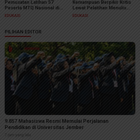
Pemusatan Latihan 57
Kemampuan Berpikir Kritis
Peserta MTQ Nasional di
Lewat Pelatihan Menulis
Jakarta, Siap Pertahankan
Esai “Pena Pemimpin Muda”
EDUKASI
EDUKASI
Gelar Juara Umum
PILIHAN EDITOR
9.857 Mahasiswa Resmi Memulai Perjalanan
Pendidikan di Universitas Jember
7 jam yang lalu