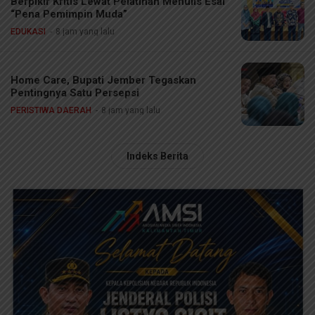
Berpikir Kritis Lewat Pelatihan Menulis Esai
“Pena Pemimpin Muda”
EDUKASI
8 jam yang lalu
Home Care, Bupati Jember Tegaskan
Pentingnya Satu Persepsi
PERISTIWA DAERAH
8 jam yang lalu
Indeks Berita