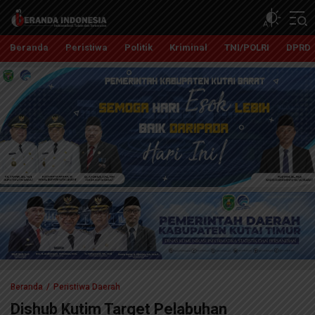
Beranda Indonesia
Independent, Tajam dan Terpercaya
Beranda
Peristiwa
Politik
Kriminal
TNI/POLRI
DPRD
Beranda
Peristiwa Daerah
Dishub Kutim Target Pelabuhan