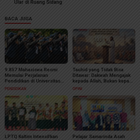
Ular di Ruang Sidang
BACA JUGA
9.857 Mahasiswa Resmi
Tauhid yang Tidak Bisa
Memulai Perjalanan
Ditawar: Dakwah Mengajak
Pendidikan di Universitas
kepada Allah, Bukan kepada
Jember
Manusia
PENDIDIKAN
OPINI
LPTQ Kaltim Intensifkan
Pelajar Samarinda Asah