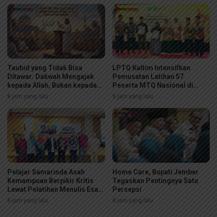
Tauhid yang Tidak Bisa
LPTQ Kaltim Intensifkan
Ditawar: Dakwah Mengajak
Pemusatan Latihan 57
kepada Allah, Bukan kepada
Peserta MTQ Nasional di
Manusia
Jakarta, Siap Pertahankan
8 jam yang lalu
8 jam yang lalu
Gelar Juara Umum
Pelajar Samarinda Asah
Home Care, Bupati Jember
Kemampuan Berpikir Kritis
Tegaskan Pentingnya Satu
Lewat Pelatihan Menulis Esai
Persepsi
“Pena Pemimpin Muda”
8 jam yang lalu
8 jam yang lalu