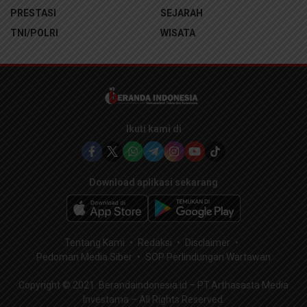
PRESTASI
SEJARAH
TNI/POLRI
WISATA
Ikuti kami di
Download aplikasi sekarang
Tentang Kami
Redaksi
Disclaimer
Pedoman Media Siber
SOP Perlindungan Wartawan
Copyright © 2021. Berandaindonesia.id – PT.Arthasasta Media
Investama – All Rights Reserved.