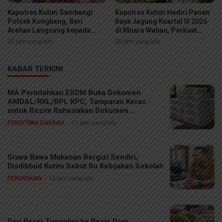
Kapolres Kutim Sambangi
Kapolres Kutim Hadiri Panen
Polsek Kongbeng, Beri
Raya Jagung Kuartal III 2026
Arahan Langsung kepada
di Muara Wahau, Perkuat
Personel
Sinergi Ketahanan Pangan
20 jam yang lalu
20 jam yang lalu
KABAR TERKINI
MA Perintahkan ESDM Buka Dokumen
AMDAL/RKL/RPL KPC, Tamparan Keras
untuk Rezim Rahasiakan Dokumen
Lingkungan
PERISTIWA DAERAH
11 jam yang lalu
Siswa Bawa Makanan Bergizi Sendiri,
Disdikbud Kutim Sebut Itu Kebijakan Sekolah
PENDIDIKAN
13 jam yang lalu
Dari Pasar Tungging ke Pasar Pagi