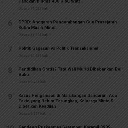
Pasokan hingga 400 Ribu Watt
Dibaca 11.283 kali
6
DPRD: Anggaran Pengembangan Gua Prasejarah
Kutim Masih Minim
Dibaca 11.084 kali
7
Politik Gagasan vs Politik Transaksional
Dibaca 10.458 kali
8
Pendidikan Gratis? Tapi Wali Murid Dibebankan Beli
Buku
Dibaca 9.436 kali
9
Kasus Penganiaan di Marukangan Sandaran, Ada
Fakta yang Belum Terungkap, Keluarga Minta S
Diberikan Keadilan
Dibaca 6.441 kali
Gandeng Puskesmas Setempat, Koramil 0909-