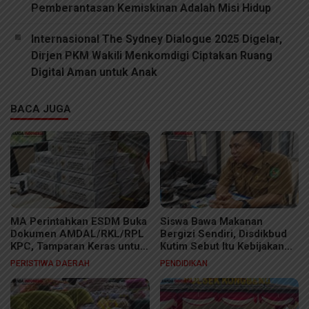
Pemberantasan Kemiskinan Adalah Misi Hidup
Internasional The Sydney Dialogue 2025 Digelar,
Dirjen PKM Wakili Menkomdigi Ciptakan Ruang
Digital Aman untuk Anak
BACA JUGA
MA Perintahkan ESDM Buka
Siswa Bawa Makanan
Dokumen AMDAL/RKL/RPL
Bergizi Sendiri, Disdikbud
KPC, Tamparan Keras untuk
Kutim Sebut Itu Kebijakan
Rezim Rahasiakan Dokumen
Sekolah
PERISTIWA DAERAH
PENDIDIKAN
Lingkungan