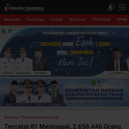
Beranda Indonesia
Independent, Tajam dan Terpercaya
Beranda
Peristiwa
Politik
Kriminal
TNI/POLRI
DPRD
Beranda
Peristiwa Internasional
Tercatat 81 Meninggal, 2.656.446 Orang