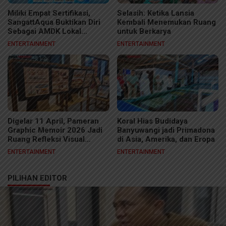
Miliki Empat Sertifikasi,
Selasih: Ketika Lansia
SangattAqua Buktikan Diri
Kembali Menemukan Ruang
Sebagai AMDK Lokal
untuk Berkarya
Berkelas
ENTERTAINMENT
ENTERTAINMENT
Digelar 11 April, Pameran
Koral Hias Budidaya
Graphic Memoir 2026 Jadi
Banyuwangi jadi Primadona
Ruang Refleksi Visual
di Asia, Amerika, dan Eropa
Kreator Samarinda
ENTERTAINMENT
ENTERTAINMENT
PILIHAN EDITOR