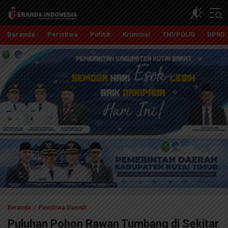
Beranda Indonesia
Independent, Tajam dan Terpercaya
Beranda
Peristiwa
Politik
Kriminal
TNI/POLRI
DPRD
Beranda
Peristiwa Daerah
Puluhan Pohon Rawan Tumbang di Sekitar