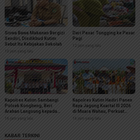
Siswa Bawa Makanan Bergizi
Dari Pasar Tungging ke Pasar
Sendiri, Disdikbud Kutim
Pagi
Sebut Itu Kebijakan Sekolah
12 jam yang lalu
10 jam yang lalu
Kapolres Kutim Sambangi
Kapolres Kutim Hadiri Panen
Polsek Kongbeng, Beri
Raya Jagung Kuartal III 2026
Arahan Langsung kepada
di Muara Wahau, Perkuat
Personel
Sinergi Ketahanan Pangan
16 jam yang lalu
16 jam yang lalu
KABAR TERKINI