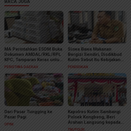
BACA JUGA
MA Perintahkan ESDM Buka
Siswa Bawa Makanan
Dokumen AMDAL/RKL/RPL
Bergizi Sendiri, Disdikbud
KPC, Tamparan Keras untuk
Kutim Sebut Itu Kebijakan
Rezim Rahasiakan Dokumen
Sekolah
PERISTIWA DAERAH
PENDIDIKAN
Lingkungan
Dari Pasar Tungging ke
Kapolres Kutim Sambangi
Pasar Pagi
Polsek Kongbeng, Beri
Arahan Langsung kepada
OPINI
Personel
TNI/POLRI