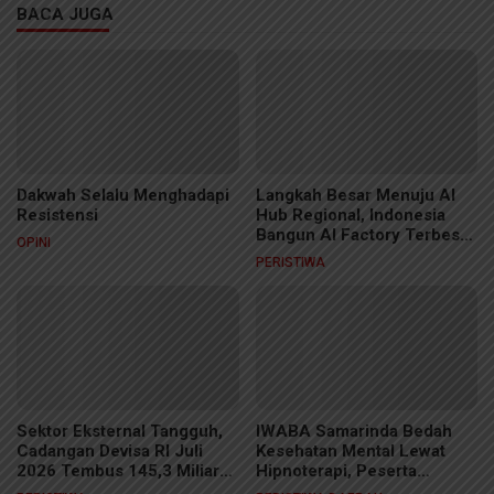
BACA JUGA
Dakwah Selalu Menghadapi
Langkah Besar Menuju AI
Resistensi
Hub Regional, Indonesia
Bangun AI Factory Terbesar
OPINI
di ASEAN
PERISTIWA
Sektor Eksternal Tangguh,
IWABA Samarinda Bedah
Cadangan Devisa RI Juli
Kesehatan Mental Lewat
2026 Tembus 145,3 Miliar
Hipnoterapi, Peserta
Dolar AS
Sukses Sembuhkan Fobia