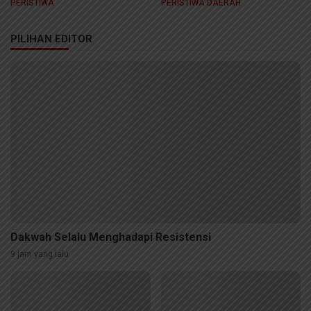
PERISTIWA
PERISTIWA DAERAH
Ular di Ruang Sidang
PILIHAN EDITOR
Dakwah Selalu Menghadapi Resistensi
9 jam yang lalu