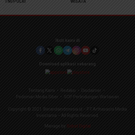
TNI/POLRI
WISATA
Ikuti kami di
Download aplikasi sekarang
Tentang Kami
Redaksi
Disclaimer
Pedoman Media Siber
SOP Perlindungan Wartawan
Copyright © 2021. Berandaindonesia.id – PT.Arthasasta Media
Investama – All Rights Reserved.
Manage by
Sobat Digital