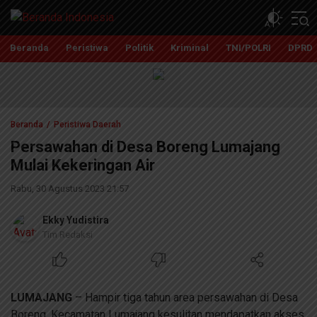
Beranda Indonesia
Independent, Tajam dan Terpercaya
Beranda
Peristiwa
Politik
Kriminal
TNI/POLRI
DPRD
Beranda
Peristiwa Daerah
Persawahan di Desa Boreng Lumajang
Mulai Kekeringan Air
Rabu, 30 Agustus 2023 21:57
Ekky Yudistira
Tim Redaksi
LUMAJANG
– Hampir tiga tahun area persawahan di Desa
Boreng, Kecamatan Lumajang kesulitan mendapatkan akses