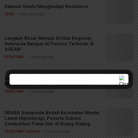
Dakwah Selalu Menghadapi Resistensi
OPINI
9 jam yang lalu
Langkah Besar Menuju AI Hub Regional,
Indonesia Bangun AI Factory Terbesar di
ASEAN
PERISTIWA
1 hari yang lalu
Sektor Eksternal Tangguh, Cadangan Devisa
RI Juli 2026 Tembus 145,3 Miliar Dolar AS
PERISTIWA
1 hari yang lalu
IWABA Samarinda Bedah Kesehatan Mental
Lewat Hipnoterapi, Peserta Sukses
Sembuhkan Fobia Ular di Ruang Sidang
PERISTIWA DAERAH
1 hari yang lalu