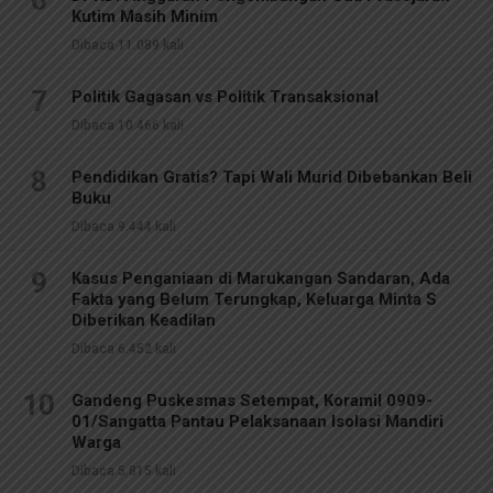
Kutim Masih Minim
Dibaca 11.089 kali
7
Politik Gagasan vs Politik Transaksional
Dibaca 10.466 kali
8
Pendidikan Gratis? Tapi Wali Murid Dibebankan Beli
Buku
Dibaca 9.444 kali
9
Kasus Penganiaan di Marukangan Sandaran, Ada
Fakta yang Belum Terungkap, Keluarga Minta S
Diberikan Keadilan
Dibaca 6.452 kali
10
Gandeng Puskesmas Setempat, Koramil 0909-
01/Sangatta Pantau Pelaksanaan Isolasi Mandiri
Warga
Dibaca 5.815 kali