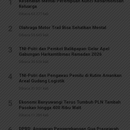
1
Kesehatan Mental Perempuan Kunci Keharmonisan
Keluarga
Dibaca 63.277 kali
2
Olahraga Motor Trail Bisa Sehatkan Mental
Dibaca 53.645 kali
3
TNI-Polri dan Pemkot Balikpapan Gelar Apel
Gabungan Harkamtibmas Ramadan 2026
Dibaca 34.626 kali
4
TNI-Polri dan Pengawas Pemilu di Kutim Amankan
Areal Gudang Logistik
Dibaca 31.021 kali
5
Ekonomi Banyuwangi Terus Tumbuh PLN Tambah
Pasokan hingga 400 Ribu Watt
Dibaca 11.289 kali
6
DPRD: Anggaran Pengembangan Gua Prasejarah