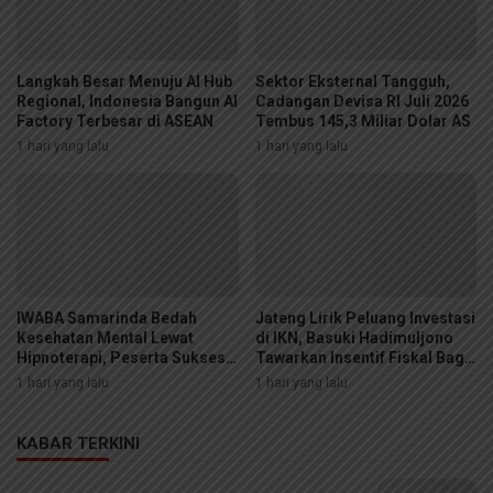
Langkah Besar Menuju AI Hub
Sektor Eksternal Tangguh,
Regional, Indonesia Bangun AI
Cadangan Devisa RI Juli 2026
Factory Terbesar di ASEAN
Tembus 145,3 Miliar Dolar AS
1 hari yang lalu
1 hari yang lalu
IWABA Samarinda Bedah
Jateng Lirik Peluang Investasi
Kesehatan Mental Lewat
di IKN, Basuki Hadimuljono
Hipnoterapi, Peserta Sukses
Tawarkan Insentif Fiskal Bagi
Sembuhkan Fobia Ular di
Calon Mitra
1 hari yang lalu
1 hari yang lalu
Ruang Sidang
KABAR TERKINI