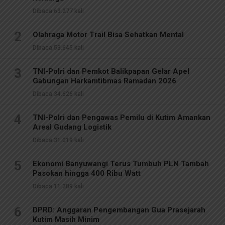
Dibaca 63.277 kali
2
Olahraga Motor Trail Bisa Sehatkan Mental
Dibaca 53.645 kali
3
TNI-Polri dan Pemkot Balikpapan Gelar Apel
Gabungan Harkamtibmas Ramadan 2026
Dibaca 34.626 kali
4
TNI-Polri dan Pengawas Pemilu di Kutim Amankan
Areal Gudang Logistik
Dibaca 31.019 kali
5
Ekonomi Banyuwangi Terus Tumbuh PLN Tambah
Pasokan hingga 400 Ribu Watt
Dibaca 11.289 kali
6
DPRD: Anggaran Pengembangan Gua Prasejarah
Kutim Masih Minim