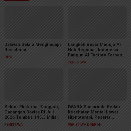
Dakwah Selalu Menghadapi
Langkah Besar Menuju AI
Resistensi
Hub Regional, Indonesia
Bangun AI Factory Terbesar
OPINI
di ASEAN
PERISTIWA
Sektor Eksternal Tangguh,
IWABA Samarinda Bedah
Cadangan Devisa RI Juli
Kesehatan Mental Lewat
2026 Tembus 145,3 Miliar
Hipnoterapi, Peserta
Dolar AS
Sukses Sembuhkan Fobia
PERISTIWA
PERISTIWA DAERAH
Ular di Ruang Sidang