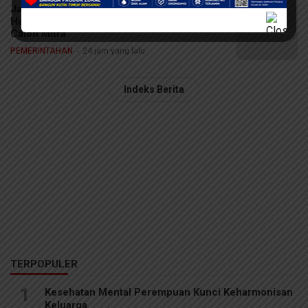
Jateng Lirik Peluang Investasi di IKN, Basuki
Hadimuljono Tawarkan Insentif Fiskal Bagi
Calon Mitra
PEMERINTAHAN
24 jam yang lalu
Indeks Berita
TERPOPULER
1
Kesehatan Mental Perempuan Kunci Keharmonisan
Keluarga