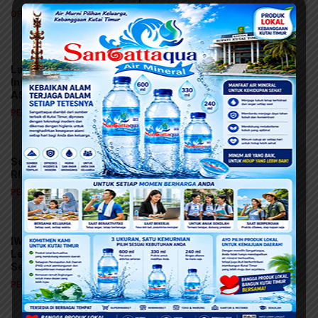
OPINI
6 jam yang lalu
Langkah Besar Menuju AI Hub Regional,
Indonesia Bangun AI Factory Terbesar di
ASEAN
PERISTIWA
23 jam yang lalu
Sektor Eksternal Tangguh, Cadangan Devisa
RI Juli 2026 Tembus 145,3 Miliar Dolar AS
PERISTIWA
23 jam yang lalu
IWABA Samarinda Bedah Kesehatan Mental
Lewat Hipnoterapi, Peserta Sukses
Sembuhkan Fobia Ular di Ruang Sidang
PERISTIWA DAERAH
24 jam yang lalu