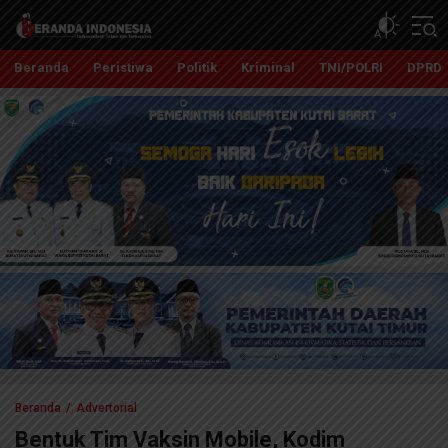
Beranda Indonesia
Independent, Tajam dan Terpercaya
Beranda
Peristiwa
Politik
Kriminal
TNI/POLRI
DPRD
Beranda
Advertorial
Bentuk Tim Vaksin Mobile, Kodim