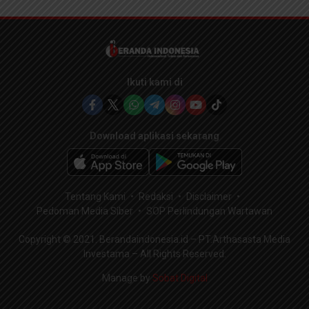
Ikuti kami di
Download aplikasi sekarang
Tentang Kami
Redaksi
Disclaimer
Pedoman Media Siber
SOP Perlindungan Wartawan
Copyright © 2021. Berandaindonesia.id – PT.Arthasasta Media
Investama – All Rights Reserved.
Manage by
Sobat Digital