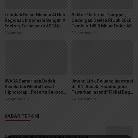
Langkah Besar Menuju AI Hub
Sektor Eksternal Tangguh,
Regional, Indonesia Bangun AI
Cadangan Devisa RI Juli 2026
Factory Terbesar di ASEAN
Tembus 145,3 Miliar Dolar AS
23 jam yang lalu
23 jam yang lalu
IWABA Samarinda Bedah
Jateng Lirik Peluang Investasi
Kesehatan Mental Lewat
di IKN, Basuki Hadimuljono
Hipnoterapi, Peserta Sukses
Tawarkan Insentif Fiskal Bagi
Sembuhkan Fobia Ular di
Calon Mitra
24 jam yang lalu
24 jam yang lalu
Ruang Sidang
KABAR TERKINI
Dakwah Selalu Menghadapi Resistensi