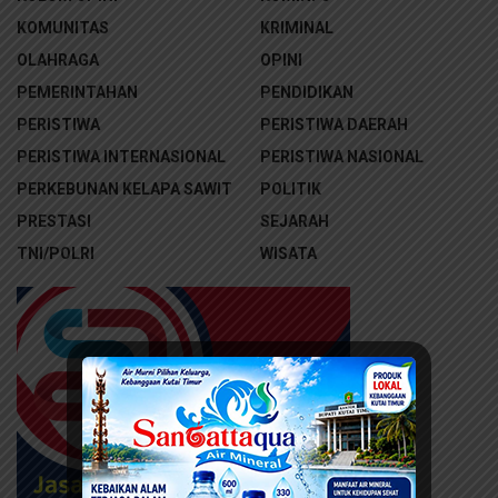
KOMUNITAS
KRIMINAL
OLAHRAGA
OPINI
PEMERINTAHAN
PENDIDIKAN
PERISTIWA
PERISTIWA DAERAH
PERISTIWA INTERNASIONAL
PERISTIWA NASIONAL
PERKEBUNAN KELAPA SAWIT
POLITIK
PRESTASI
SEJARAH
TNI/POLRI
WISATA