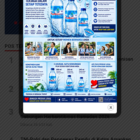
POS TERPOPULER
1
Kesehatan Mental Perempuan Kunci Keharmonisan
Keluarga
Dibaca 63.282 kali
2
Olahraga Motor Trail Bisa Sehatkan Mental
Dibaca 53.656 kali
3
TNI-Polri dan Pemkot Balikpapan Gelar Apel
Gabungan Harkamtibmas Ramadan 2026
Dibaca 34.633 kali
TNI-Polri dan Pengawas Pemilu di Kutim Amankan