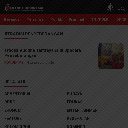
Beranda Indonesia
Independent, Tajam dan Terpercaya
Beranda
Peristiwa
Politik
Kriminal
TNI/POLRI
DPRD
#TRADISI PENYEBERANGAN
Tradisi Buddha Tantrayana di Upacara
Penyeberangan
KOMUNITAS
4 tahun yang lalu
JELAJAHI
ADVERTORIAL
BUDAYA
DPRD
EDUKASI
EKONOMI
ENTERTAINMENT
FEATURE
KESEHATAN
KOLOM OPINI
KOMINFO