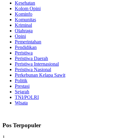
Kesehatan
Kolom Opini
Kominfo
Komunitas
Kriminal
Olahraga
Opini
Pemerintahan
Pendidikan
Peristiwa
Peristiwa Daerah
Peristiwa Internasional
Peristiwa Nasional
Perkebunan Kelapa Sawit
Politik
Prestasi
Sejarah
TNI/POLRI
Wisata
Pos Terpopuler
1