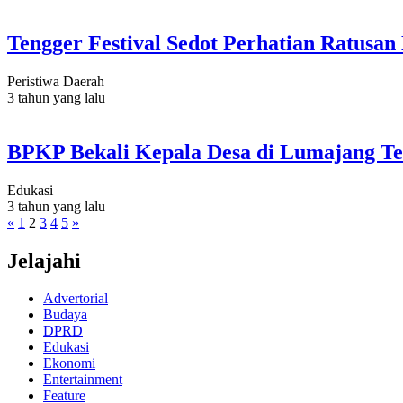
Tengger Festival Sedot Perhatian Ratusa
Peristiwa Daerah
3 tahun yang lalu
BPKP Bekali Kepala Desa di Lumajang Te
Edukasi
3 tahun yang lalu
«
1
2
3
4
5
»
Jelajahi
Advertorial
Budaya
DPRD
Edukasi
Ekonomi
Entertainment
Feature