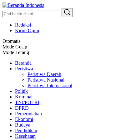
Beranda Indonesia
Independent, Tajam dan Terpercaya
Redaksi
Kirim Opini
Otomatis
Mode Gelap
Mode Terang
Beranda
Peristiwa
Peristiwa Daerah
Peristiwa Nasional
Peristiwa Internasional
Politik
Kriminal
TNI/POLRI
DPRD
Pemerintahan
Ekonomi
Budaya
Pendidikan
Kesehatan