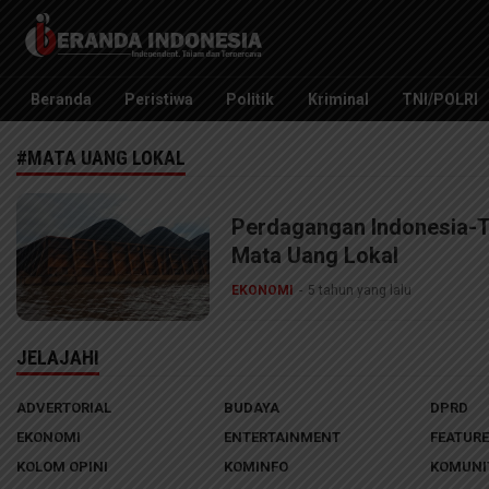
Beranda Indonesia
Independent, Tajam dan Terpercaya
Beranda
Peristiwa
Politik
Kriminal
TNI/POLRI
#MATA UANG LOKAL
Perdagangan Indonesia-
Mata Uang Lokal
EKONOMI
5 tahun yang lalu
JELAJAHI
ADVERTORIAL
BUDAYA
DPRD
EKONOMI
ENTERTAINMENT
FEATURE
KOLOM OPINI
KOMINFO
KOMUNI