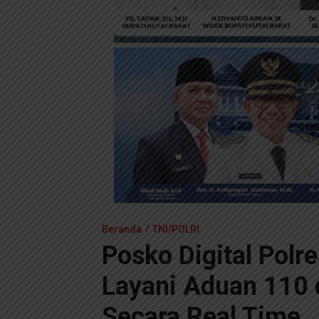
Beranda
TNI/POLRI
Posko Digital Polr
Layani Aduan 110 d
Secara Real Time