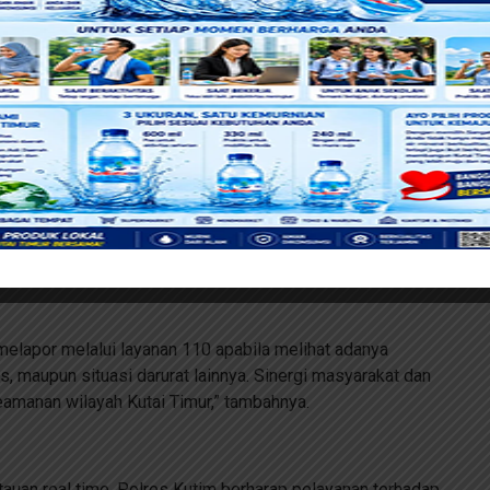
elayanan masyarakat dan pemantauan situasi kamtibmas di
ui layanan 110 akan langsung ditindaklanjuti oleh personel
k aktif memanfaatkan layanan Call Center 110 apabila
diran polisi maupun potensi kebakaran hutan dan lahan.
lapor melalui layanan 110 apabila melihat adanya
as, maupun situasi darurat lainnya. Sinergi masyarakat dan
amanan wilayah Kutai Timur,” tambahnya.
auan real time, Polres Kutim berharap pelayanan terhadap