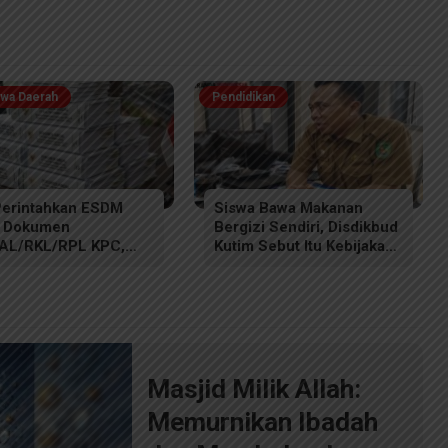
iwa Daerah
Pendidikan
erintahkan ESDM
Siswa Bawa Makanan
 Dokumen
Bergizi Sendiri, Disdikbud
AL/RKL/RPL KPC,
Kutim Sebut Itu Kebijakan
aran Keras untuk
Sekolah
m Rahasiakan
men Lingkungan
Masjid Milik Allah:
Memurnikan Ibadah