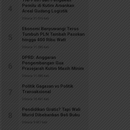
TNI-Polri dan Pengawas
Pemilu di Kutim Amankan
4
Areal Gudang Logistik
Dibaca 31.016 kali
Ekonomi Banyuwangi Terus
Tumbuh PLN Tambah Pasokan
5
hingga 400 Ribu Watt
Dibaca 11.285 kali
DPRD: Anggaran
Pengembangan Gua
6
Prasejarah Kutim Masih Minim
Dibaca 11.085 kali
Politik Gagasan vs Politik
7
Transaksional
Dibaca 10.461 kali
Pendidikan Gratis? Tapi Wali
8
Murid Dibebankan Beli Buku
Dibaca 9.437 kali