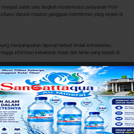
enjadi salah satu langkah modernisasi pelayanan Polri
ituasi darurat maupun gangguan kamtibmas yang terjadi di
ung menyampaikan laporan terkait tindak kriminalitas,
hingga informasi kebakaran hutan dan lahan yang terjadi di
nel di posko juga melakukan pemantauan intensif terhadap
aca panas yang terjadi beberapa hari terakhir di sejumlah
 mengatakan keberadaan Posko Digital Command Center
alam menghadirkan pelayanan cepat, modern, dan responsif