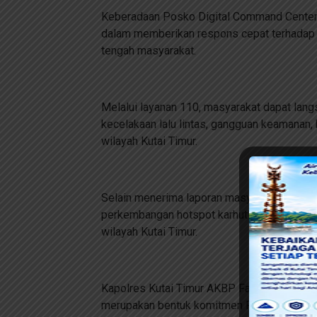
Keberadaan Posko Digital Command Center m
dalam memberikan respons cepat terhadap s
tengah masyarakat.
Melalui layanan 110, masyarakat dapat langs
kecelakaan lalu lintas, gangguan keamanan, 
wilayah Kutai Timur.
Selain menerima laporan masyarakat, perso
perkembangan hotspot karhutla mengingat cu
wilayah Kutai Timur.
Kapolres Kutai Timur AKBP Fauzan Arianto
merupakan bentuk komitmen Polres Kutim d