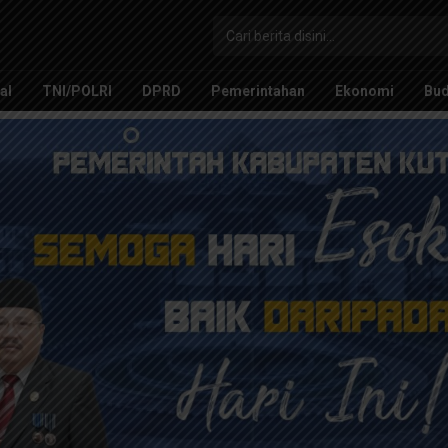
al
TNI/POLRI
DPRD
Pemerintahan
Ekonomi
Bu