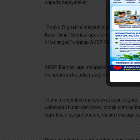
kepada masyarakat.
“Posko Digital ini menjadi pusat kendali p
Kutai Timur. Semua laporan masyarakat melal
di lapangan,” ungkap AKBP Fauzan Arianto.
AKBP Fauzan juga mengajak masyarakat untu
menemukan kejadian yang membutuhkan keha
“Kami mengimbau masyarakat agar segera me
kebakaran hutan dan lahan, tindak kriminalit
kepolisian sangat penting dalam menjaga ke
Dengan dukungan sistem digital dan pemant