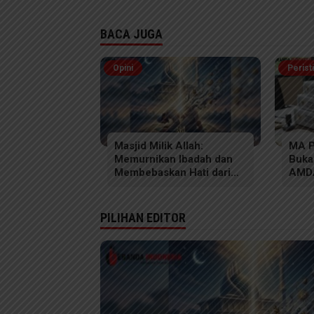
BACA JUGA
Opini
Perist
Masjid Milik Allah:
MA P
Memurnikan Ibadah dan
Buka
Membebaskan Hati dari
AMD
Segala Bentuk Kesyirikan
Tamp
Rezi
Doku
PILIHAN EDITOR