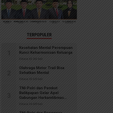
TERPOPULER
Kesehatan Mental Perempuan
1
Kunci Keharmonisan Keluarga
Dibaca 63.263 kali
Olahraga Motor Trail Bisa
2
Sehatkan Mental
Dibaca 53.625 kali
TNI-Polri dan Pemkot
Balikpapan Gelar Apel
3
Gabungan Harkamtibmas
Ramadan 2026
Dibaca 34.609 kali