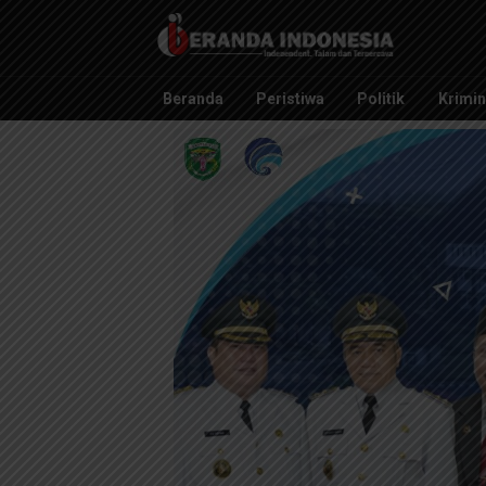
Beranda Indonesia
Independent, Tajam dan Terpercaya
Beranda
Peristiwa
Politik
Krimin