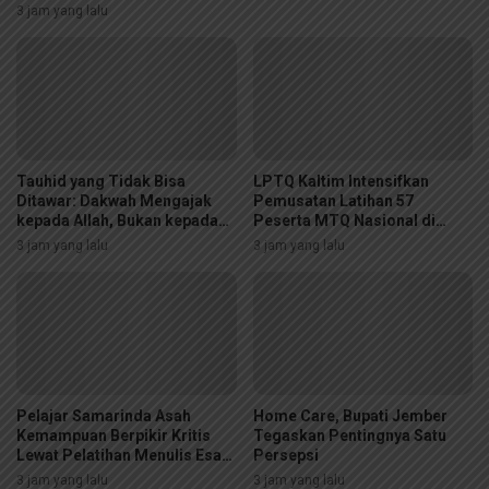
3 jam yang lalu
Tauhid yang Tidak Bisa
LPTQ Kaltim Intensifkan
Ditawar: Dakwah Mengajak
Pemusatan Latihan 57
kepada Allah, Bukan kepada
Peserta MTQ Nasional di
Manusia
Jakarta, Siap Pertahankan
3 jam yang lalu
3 jam yang lalu
Gelar Juara Umum
Pelajar Samarinda Asah
Home Care, Bupati Jember
Kemampuan Berpikir Kritis
Tegaskan Pentingnya Satu
Lewat Pelatihan Menulis Esai
Persepsi
“Pena Pemimpin Muda”
3 jam yang lalu
3 jam yang lalu