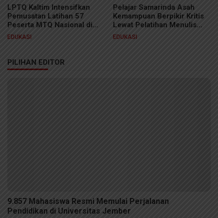
LPTQ Kaltim Intensifkan
Pelajar Samarinda Asah
Pemusatan Latihan 57
Kemampuan Berpikir Kritis
Peserta MTQ Nasional di
Lewat Pelatihan Menulis
Jakarta, Siap Pertahankan
Esai “Pena Pemimpin Muda”
EDUKASI
EDUKASI
Gelar Juara Umum
PILIHAN EDITOR
9.857 Mahasiswa Resmi Memulai Perjalanan
Pendidikan di Universitas Jember