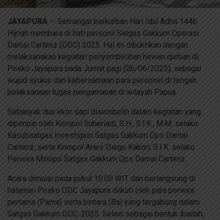
JAYAPURA
— Semangat berkurban Hari Idul Adha 1446
Hijriah membara di hati personil Satgas Gakkum Operasi
Damai Cartenz (ODC) 2025. Hal ini dibuktikan dengan
melaksanakan kegiatan penyembelihan hewan qurban di
Posko Jayapura pada Jumat pagi (06/06/2025), sebagai
wujud syukur dan kebersamaan para personel di tengah
pelaksanaan tugas pengamanan di wilayah Papua.
Sebanyak dua ekor sapi disembelih dalam kegiatan yang
dipimpin oleh Kompol Suheriadi, S.H., S.I.K., M.M. selaku
Kasubsatgas Investigasi Satgas Gakkum Ops Damai
Cartenz, serta Kompol Aries Diego Kakori, S.I.K. selaku
Perwira Minops Satgas Gakkum Ops Damai Cartenz.
Acara dimulai pada pukul 10.00 WIT dan berlangsung di
halaman Posko ODC Jayapura diikuti oleh para perwira
pertama (Pama) serta bintara (Ba) yang tergabung dalam
Satgas Gakkum ODC-2025. Selain sebagai bentuk ibadah,