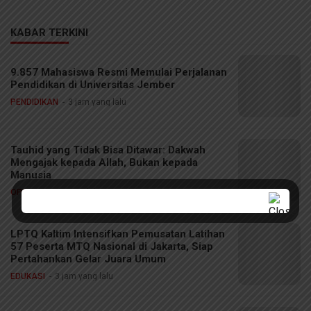
KABAR TERKINI
9.857 Mahasiswa Resmi Memulai Perjalanan
Pendidikan di Universitas Jember
PENDIDIKAN
3 jam yang lalu
Tauhid yang Tidak Bisa Ditawar: Dakwah
Mengajak kepada Allah, Bukan kepada
Manusia
OPINI
3 jam yang lalu
LPTQ Kaltim Intensifkan Pemusatan Latihan
57 Peserta MTQ Nasional di Jakarta, Siap
Pertahankan Gelar Juara Umum
EDUKASI
3 jam yang lalu