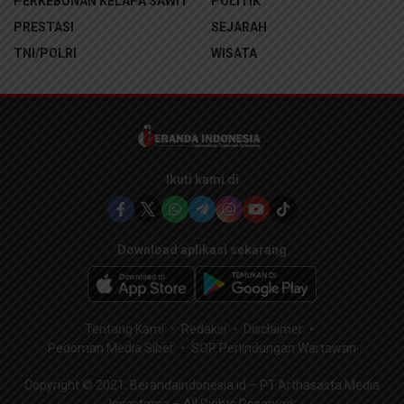
PERKEBUNAN KELAPA SAWIT
POLITIK
PRESTASI
SEJARAH
TNI/POLRI
WISATA
Ikuti kami di
Download aplikasi sekarang
Tentang Kami
Redaksi
Disclaimer
Pedoman Media Siber
SOP Perlindungan Wartawan
Copyright © 2021. Berandaindonesia.id – PT.Arthasasta Media
Investama – All Rights Reserved.