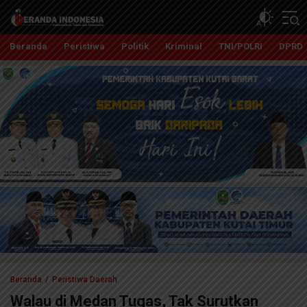
Beranda Indonesia
Independent, Tajam dan Terpercaya
Beranda
Peristiwa
Politik
Kriminal
TNI/POLRI
DPRD
Beranda
Peristiwa Daerah
Walau di Medan Tugas, Tak Surutkan